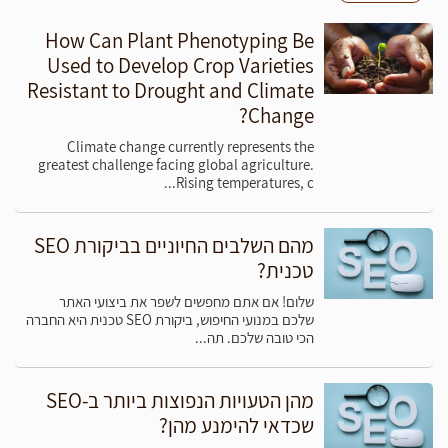
How Can Plant Phenotyping Be
Used to Develop Crop Varieties
Resistant to Drought and Climate
Change?
Climate change currently represents the
greatest challenge facing global agriculture.
Rising temperatures, c...
מהם השלבים החיוניים בביקורת SEO
מומחי קידום אתרים ממלאים תפקיד חשוב בהצלחת העסק, מכיוון
טכנית?
שהם עוזרים למקסם את הפוטנציאל של חשיפה וחשיפה מקוונת.
בין אם זה שיפור דירוג אתרים, יצירת תוכן מרתק או ניהול קמפיינים
שלום! אם אתם מחפשים לשפר את ביצועי האתר
במדיה חברתית, מומחי קידום אתרים חיוניים לכל ארגון המעוניין
שלכם במנועי החיפוש, ביקורת SEO טכנית היא החברה
הכי טובה שלכם. תה...
לייעל את הנוכחות המקוונת שלהם.
היתרונות של שכירת מקדם
מהן הטעויות הנפוצות ביותר ב-SEO
אתרים?
שכדאי להימנע מהן?