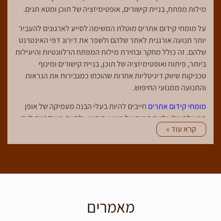
מילות מפתח, בניית קישורים, אופטימיזציה של תוכן ומטא תגים.
על מומחי קידום אתרים מוטלת המשימה לסייע לארגונים להעביר
יותר תנועה אורגנית לאתר שלהם ולשפר את דירוג דפי האינטרנט
שלהם. זה כולל מחקר ובחירת מילות המפתח הרלוונטיות והיעילות
ביותר, פיתוח ואופטימיזציה של תוכן, בניית קישורים ומינוף
טכניקות שיווק דיגיטליות אחרות שהוכחו כמגבירות את הנראות
והתנועה ממנועי החיפוש.
מומחי קידום אתרים
חייבים להיות בעלי הבנה מעמיקה של אופן
הפעולה של אלגוריתמים של מנועי חיפוש, ולהיות מעודכנים לגבי
קרא עוד »
המגמות והטכניקות העדכניות ביותר בתחום. הם חייבים גם
להחזיק חזק אנליטית ופתרון בעיות מיומנויות, כמו גם תקשורת
מעולה ומיומנויות ארגוניות. מטרתו של מקדם אתרים היא להבטיח
שתוכן האתר מותאם לנראות במנועי החיפוש ושדירוג האתר יהיה
גבוה ככל האפשר.
בנוסף לשיפור דירוג האתרים, מומחי
קידום אורגני
בגוגל אחראים
מאמרים
לרוב על פעילויות שיווק דיגיטליות אחרות, כגון יצירה וניהול
קמפיינים במדיה חברתית, אופטימיזציה של מודעות מקוונות