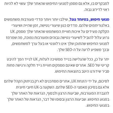
למבקרים בו, אלא גם מסמן למנועי החיפוש שהאתר שלך עשוי לא להיות
ראוי לדירוג גבוה.
מנועי חיפוש, במיוחד גוגל
, שילבו יותר ויותר מדדי מעורבות משתמשים
באלגוריתמים שלהם. מדדים כגון שיעורי נטישה, זמן שהייה ושיעורי
הקלקה מעידים על איכות חוויית המשתמש שהאתר שלך מספק. UX
גרוע עלול להוביל לשיעורי נטישה גבוהים ומעורבות נמוכה, מה שמרמז
למנועי החיפוש שהתוכן שלך אינו רלוונטי או בעל ערך למשתמשים,
ובכך משפיע לרעה על ה-SEO שלך.
יתר על כן, ככל שהגלישה בנייד ממשיכה לעלות, UX לנייד הפך להיבט
קריטי של SEO. אתרים שאינם מספקים חוויית נייד חלקה ורגישה פחות
סביר שידורגו היטב בתוצאות החיפוש.
לסיכום, על ידי הזנחת UX, אתרים מסתכנים לא רק בניתוק הקהל שלהם
אלא גם בסיכון מאמצי ה-SEO שלהם. השקעה ב-UX חיובי חיונית
להגברת המעורבות, שביעות הרצון ולבסוף, הנראות של האתר שלך
במנוע החיפוש. שביעות הרצון ובסופו של דבר, הנראות של האתר שלך
במנועי החיפוש.