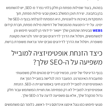
במהות, בעוד שמילות מפתח הן חלק בלתי נפרד מ-SEO, יש להשתמש
בהן בתבונה. יצירת תוכן המשלב באופן טבעי מילות מפתח, תוך
התמקדות באיכות ורלוונטיות, היא המפתח להצלחה בנוף ה-SEO של
ימינו. על ידי הימנעות מהמכשול של דחיסת מילות מפתח, חברת קידום
WEBS
מבטיחה שהתוכן שלך יישאר ידידותי הן למנועי חיפוש והן
למשתמשים, ויסלול את הדרך לדירוגים טובים יותר ולנראות מקוונת
משופרת. ויסלול את הדרך לדירוגים טובים יותר ונראות משופרת ברשת.
כיצד הזנחת אופטימיזציה למובייל
משפיעה על ה-SEO שלך?
בנוף הדיגיטלי של ימינו, מכשירים ניידים מהווים חלק משמעותי
מתעבורת האינטרנט. המעבר הזה לגלישה במובייל הפך את
האופטימיזציה למובייל להיבט חיוני באסטרטגיית ה-SEO. הזנחת
אופטימיזציה למובייל לא רק מפחיתה את חוויית המשתמש עבור חלק
גדול מהקהל שלך, אלא גם משפיעה לרעה על ה-SEO שלך.
מנועי חיפוש כמו גוגל אימצו אינדוקס נייד-ראשון, כלומר הם משתמשים