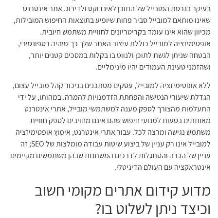
בעיקר בגרסת המובייל של התוכן לאינדוקס ולדירוג. אתר אינטרנט
שאינו מותאם למובייל סביר פחות שיופיע בתוצאות החיפוש המובילות,
מכיוון שהוא אינו עומד בקריטריונים לחוויית משתמש חיובית.
אופטימיזציה למובייל כוללת עיצוב האתר שלך כך שיהיה רספונסיבי,
הבטחה שניתן לגשת לתוכן ולנווט בו בקלות במסכים קטנים יותר,
ושהזמני טעינת העמודים יהיו מינימליים.
ללא אופטימיזציה למובייל, עסקים מסתכנים בניכור קהל מובייל עצום,
הגדלת שיעורי הנטישה והפחתת הזדמנויות להמרה. במהותו, על ידי
התעלמות מהצורך לספק מענה למשתמשי מובייל, אתרי אינטרנט
מאותתים בטעות למנועי חיפוש שהם אינם מחויבים לספק חוויית
משתמש נגישה ומרצה לכל. עבור אתרי אינטרנט, אימוץ אופטימיזציה
למובייל אינו רק עניין של ביצוע שיטות עבודה מומלצות של SEO; זה
עניין של הכרה והסתגלות לדרכים המשתנות שבהן משתמשים מקיימים
אינטראקציה עם העולם הדיגיטלי.
מדוע קידום אתרים מקומי חשוב
וכיצד ניתן לשלוט בו?