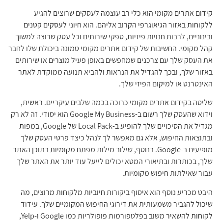
קידום אתרים מקומי הוא כלי רב עוצמה לעסקים שרוצים להגיע
ללקוחות באזור הגיאוגרפי הקרוב אליהם. הוא חיוני לעסקים קטנים
ובינוניים, לרבות חנויות פיזיות, ספקי שירותים וכל עסק שרוצה למשוך
קהל מקומי. החשיבות של קידום אתרים מקומי טמונה ביכולת שלו לחבר
את העסק שלך עם צרכנים שמחפשים באופן פעיל מוצרים או שירותים
באזור שלך, ובכך להגדיל את הנראות ולהביא תנועה ממוקדת לאתר
האינטרנט או למיקום הפיזי שלך.
שליטה בקידום אתרים מקומי כרוכה בכמה שלבים עיקריים. ראשית,
וידוא שהעסק שלך רשום ב-Google My Business הוא יסודי. זה לא רק
מגדיל את הסיכויים שלך להופיע ב-Local Pack של Google, במפות
ובתוצאות החיפוש, אלא גם מאפשר לך לנהל כיצד פרטי העסק שלך
מופיעים ב-Google. בנוסף, שילוב מילות מפתח מקומיות בתוכן האתר
שלך, בכותרות ובתיאורי המטא יכולים לייעל עוד יותר את האתר שלך
עבור שאילתות חיפוש מקומיות.
היבט מכריע נוסף הוא איסוף ביקורות חיוביות מלקוחות מרוצים, מה
שיכול להגביר משמעותית את דירוגי החיפוש המקומיים שלך. עידוד
לקוחות להשאיר משוב בפלטפורמות פופולריות כמו Google ו-Yelp,